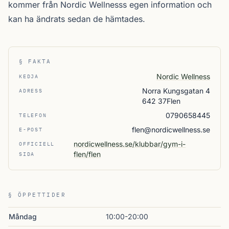
kommer från Nordic Wellnesss egen information och
kan ha ändrats sedan de hämtades.
§ FAKTA
Nordic Wellness
KEDJA
Norra Kungsgatan 4
ADRESS
642 37Flen
0790658445
TELEFON
flen@nordicwellness.se
E-POST
nordicwellness.se/klubbar/gym-i-
OFFICIELL
flen/flen
SIDA
§ ÖPPETTIDER
Måndag
10:00-20:00