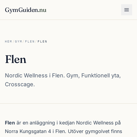
GymGuiden
.nu
Öpp
HEM
/
GYM
/
FLEN
/
FLEN
Flen
Nordic Wellness i Flen. Gym, Funktionell yta,
Crosscage.
Om Flen
Flen
är en anläggning i kedjan
Nordic Wellness
på
Norra Kungsgatan 4 i
Flen
. Utöver gymgolvet finns