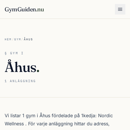
GymGuiden
.nu
Öpp
HEM
/
GYM
/
ÅHUS
§ GYM I
Åhus
.
1 ANLÄGGNING
Om gymutbudet i Åhus
Vi listar 1 gym i Åhus fördelade på 1kedja:
Nordic
Wellness
. För varje anläggning hittar du adress,