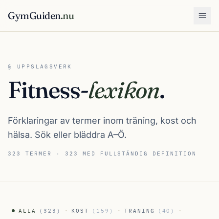
GymGuiden
.nu
Öpp
§ UPPSLAGSVERK
Fitness-
lexikon
.
Förklaringar av termer inom träning, kost och
hälsa. Sök eller bläddra A–Ö.
323 TERMER · 323 MED FULLSTÄNDIG DEFINITION
·
·
·
ALLA
(323)
KOST
(159)
TRÄNING
(40)