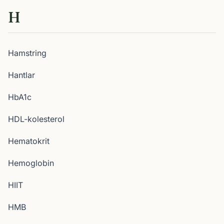
H
Hamstring
Hantlar
HbA1c
HDL-kolesterol
Hematokrit
Hemoglobin
HIIT
HMB