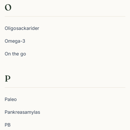
O
Oligosackarider
Omega-3
On the go
P
Paleo
Pankreasamylas
PB