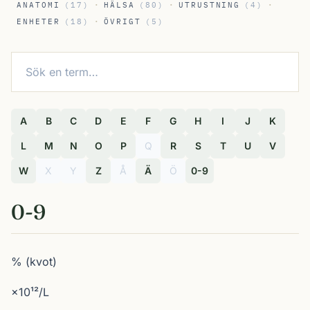
·
·
·
ANATOMI
(17)
HÄLSA
(80)
UTRUSTNING
(4)
·
ENHETER
(18)
ÖVRIGT
(5)
Sök en term
A
B
C
D
E
F
G
H
I
J
K
L
M
N
O
P
Q
R
S
T
U
V
W
X
Y
Z
Å
Ä
Ö
0-9
0-9
% (kvot)
×10¹²/L