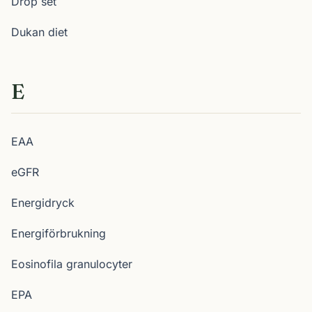
Drop set
Dukan diet
E
EAA
eGFR
Energidryck
Energiförbrukning
Eosinofila granulocyter
EPA