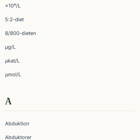
×10⁹/L
5:2-diet
8/800-dieten
µg/L
µkat/L
µmol/L
A
Abduktion
Abduktorer