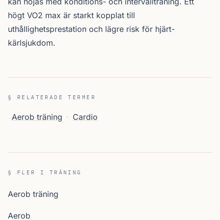
kan höjas med konditions- och intervallträning. Ett
högt VO2 max är starkt kopplat till
uthållighetsprestation och lägre risk för hjärt-
kärlsjukdom.
§ RELATERADE TERMER
Aerob träning
·
Cardio
§ FLER I TRÄNING
Aerob träning
Aerob