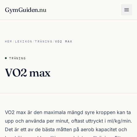
GymGuiden
.nu
Öpp
HEM
/
LEXIKON
/
TRÄNING
/
VO2 MAX
TRÄNING
VO2 max
VO2 max är den maximala mängd syre kroppen kan ta
upp och använda per minut, oftast uttryckt i ml/kg/min.
Det är ett av de bästa måtten på aerob kapacitet och