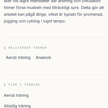
sker vid lägre intensiteter där andning och cirkulation
hinner förse muskeln med tillräckligt syre. Detta gör att
arbetet kan pågå länge, vilket är typiskt för promenad,
jogging och cykling i lugnt tempo.
§ RELATERADE TERMER
Aerob träning
·
Anaerob
§ FLER I TRÄNING
Aerob träning
Allsidig träning