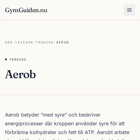
GymGuiden
.nu
Öpp
HEM
/
LEXIKON
/
TRÄNING
/
AEROB
TRÄNING
Aerob
Aerob betyder “med syre” och beskriver
energiprocesser där kroppen använder syre för att
förbränna kolhydrater och fett till ATP. Aerobt arbete