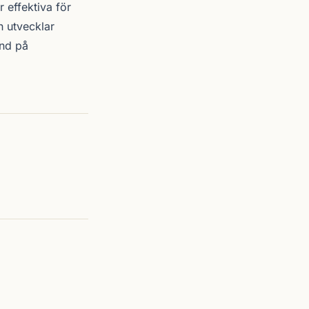
 effektiva för
h utvecklar
und på