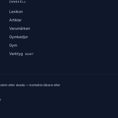
INNEHÅLL
Lexikon
Artiklar
Varumärken
Gymkedjor
Gym
Verktyg
SNART
kdom eller skada — kontakta läkare eller
A