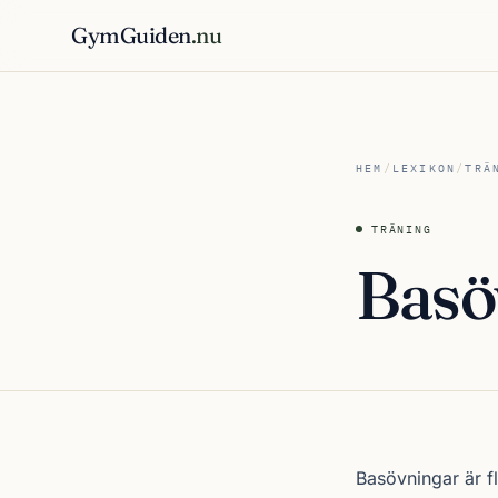
GymGuiden
.nu
HEM
/
LEXIKON
/
TRÄ
TRÄNING
Basö
Basövningar är f