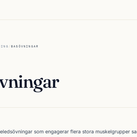
NING
/
BASÖVNINGAR
vningar
leledsövningar som engagerar flera stora muskelgrupper sa