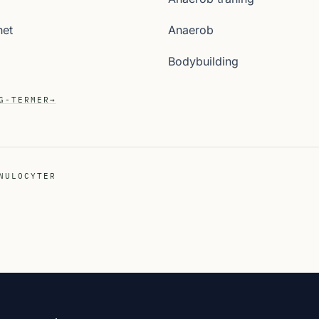
het
Anaerob
Bodybuilding
G-TERMER
→
NULOCYTER