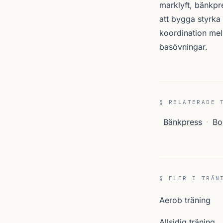
marklyft, bänkpre
att bygga styrka
koordination mel
basövningar.
§ RELATERADE 
Bänkpress
·
Bo
§ FLER I TRÄN
Aerob träning
Allsidig träning