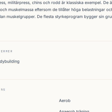
ss, militärpress, chins och rodd är klassiska exempel. De är
 och muskelmassa eftersom de tillåter höga belastningar oc
lan muskelgrupper. De flesta styrkeprogram bygger sin gr
TERMER
dybuilding
ING
Aerob
Anaerob träning