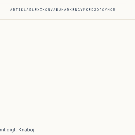
ARTIKLAR
LEXIKON
VARUMÄRKEN
GYMKEDJOR
GYM
OM
mtidigt. Knäböj,