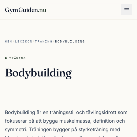
GymGuiden
.nu
Öpp
HEM
/
LEXIKON
/
TRÄNING
/
BODYBUILDING
TRÄNING
Bodybuilding
Bodybuilding är en träningsstil och tävlingsidrott som
fokuserar på att bygga muskelmassa, definition och
symmetri. Träningen bygger på styrketräning med