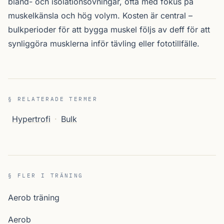
bland- och isolationsövningar, ofta med fokus på
muskelkänsla och hög volym. Kosten är central –
bulkperioder för att bygga muskel följs av deff för att
synliggöra musklerna inför tävling eller fototillfälle.
§ RELATERADE TERMER
Hypertrofi
·
Bulk
§ FLER I TRÄNING
Aerob träning
Aerob