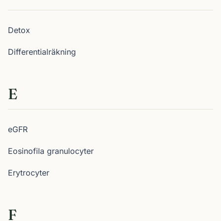
Detox
Differentialräkning
E
eGFR
Eosinofila granulocyter
Erytrocyter
F