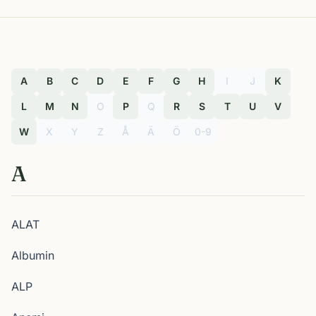
A
B
C
D
E
F
G
H
I
J
K
L
M
N
O
P
Q
R
S
T
U
V
W
X
Y
Z
Å
Ä
Ö
0-9
A
ALAT
Albumin
ALP