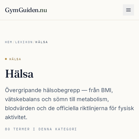
GymGuiden
.nu
Öpp
HEM
/
LEXIKON
/
HÄLSA
HÄLSA
Hälsa
Övergripande hälsobegrepp — från BMI,
vätskebalans och sömn till metabolism,
blodvärden och de officiella riktlinjerna för fysisk
aktivitet.
80 TERMER I DENNA KATEGORI