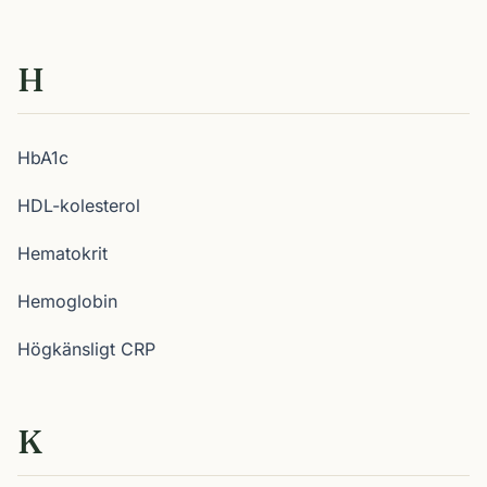
H
HbA1c
HDL-kolesterol
Hematokrit
Hemoglobin
Högkänsligt CRP
K