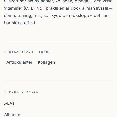
tillskott hör antioxidanter, kollagen, omega-3 och vissa
vitaminer (C, E) hit. I praktiken är dock allmän livsstil –
sömn, träning, mat, solskydd och rökstopp – det som
har störst effekt.
§ RELATERADE TERMER
Antioxidanter
·
Kollagen
§ FLER I HÄLSA
ALAT
Albumin