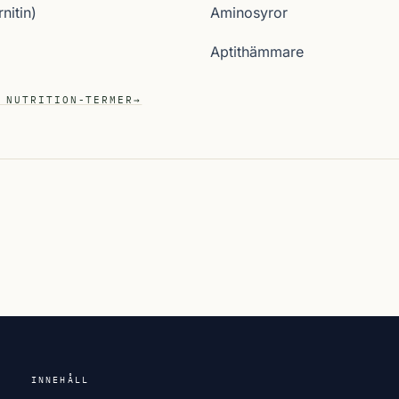
nitin)
Aminosyror
Aptithämmare
 NUTRITION-TERMER
→
INNEHÅLL