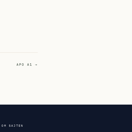
APO A1 →
OM SAJTEN