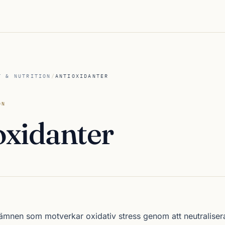
T & NUTRITION
/
ANTIOXIDANTER
ON
oxidanter
 ämnen som motverkar oxidativ stress genom att neutralisera 