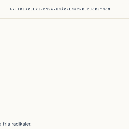
ARTIKLAR
LEXIKON
VARUMÄRKEN
GYMKEDJOR
GYM
OM
fria radikaler.