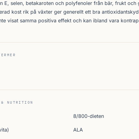
n E, selen, betakaroten och polyfenoler från bär, frukt och 
rad kost rik på växter ger generellt ett bra antioxidantskydd;
nte visat samma positiva effekt och kan ibland vara kontrap
TERMER
 & NUTRITION
8/800-dieten
ita)
ALA