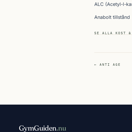
ALC (Acetyl-l-kar
Anabolt tillstånd
SE ALLA KOST &
← ANTI AGE
GymGuiden
.nu