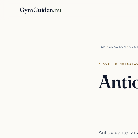
GymGuiden
.nu
HEM
/
LEXIKON
/
KOS
KOST & NUTRITI
Anti
Antioxidanter är