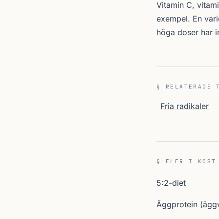
Vitamin C, vitami
exempel. En varie
höga doser har i
§ RELATERADE 
Fria radikaler
§ FLER I KOST
5:2-diet
Äggprotein (äggv