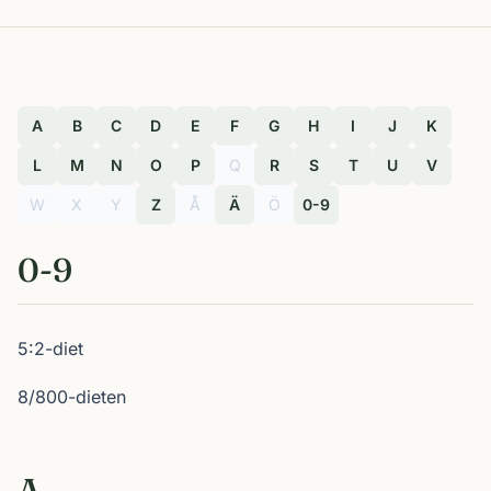
A
B
C
D
E
F
G
H
I
J
K
L
M
N
O
P
Q
R
S
T
U
V
W
X
Y
Z
Å
Ä
Ö
0-9
0-9
5:2-diet
8/800-dieten
A