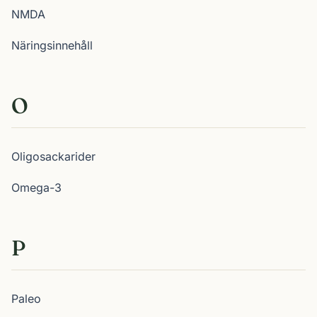
NMDA
Näringsinnehåll
O
Oligosackarider
Omega-3
P
Paleo