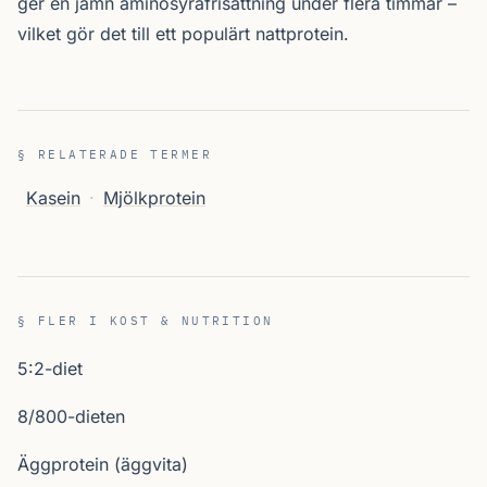
ger en jämn aminosyrafrisättning under flera timmar –
vilket gör det till ett populärt nattprotein.
§ RELATERADE TERMER
Kasein
·
Mjölkprotein
§ FLER I KOST & NUTRITION
5:2-diet
8/800-dieten
Äggprotein (äggvita)