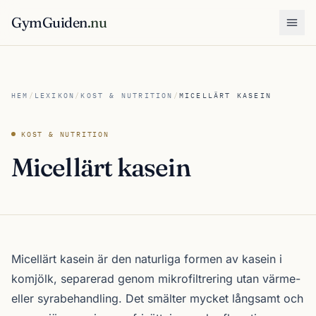
GymGuiden
.nu
Öpp
HEM
/
LEXIKON
/
KOST & NUTRITION
/
MICELLÄRT KASEIN
KOST & NUTRITION
Micellärt kasein
Micellärt kasein är den naturliga formen av kasein i
komjölk, separerad genom mikrofiltrering utan värme-
eller syrabehandling. Det smälter mycket långsamt och