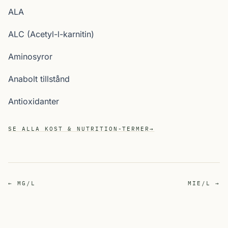
ALA
ALC (Acetyl-l-karnitin)
Aminosyror
Anabolt tillstånd
Antioxidanter
SE ALLA KOST & NUTRITION-TERMER
→
← MG/L
MIE/L →