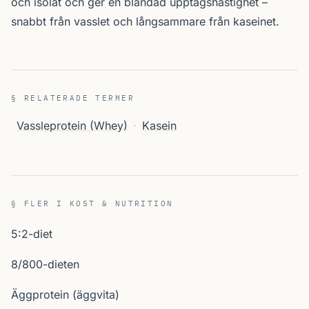
och isolat och ger en blandad upptagshastighet –
snabbt från vasslet och långsammare från kaseinet.
§ RELATERADE TERMER
Vassleprotein (Whey)
·
Kasein
§ FLER I KOST & NUTRITION
5:2-diet
8/800-dieten
Äggprotein (äggvita)