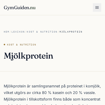
GymGuiden
.nu
Öpp
HEM
/
LEXIKON
/
KOST & NUTRITION
/
MJÖLKPROTEIN
KOST & NUTRITION
Mjölkprotein
Mjölkprotein är samlingsnamnet på proteinet i komjölk,
vilket utgörs av cirka 80 % kasein och 20 % vassle.
Mjölkprotein i tillskottsform finns både som koncentrat