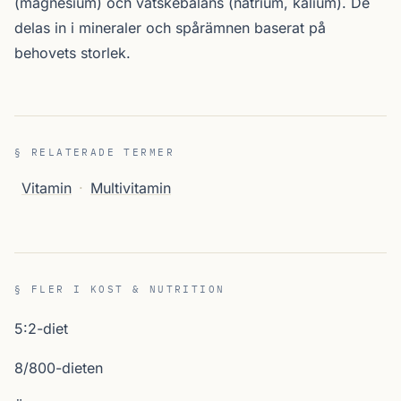
(magnesium) och vätskebalans (natrium, kalium). De
delas in i mineraler och spårämnen baserat på
behovets storlek.
§ RELATERADE TERMER
Vitamin
·
Multivitamin
§ FLER I KOST & NUTRITION
5:2-diet
8/800-dieten