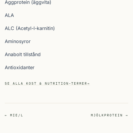
Äggprotein (äggvita)
ALA
ALC (Acetyl-l-karnitin)
Aminosyror
Anabolt tillstånd
Antioxidanter
SE ALLA KOST & NUTRITION-TERMER
→
← MIE/L
MJÖLKPROTEIN →