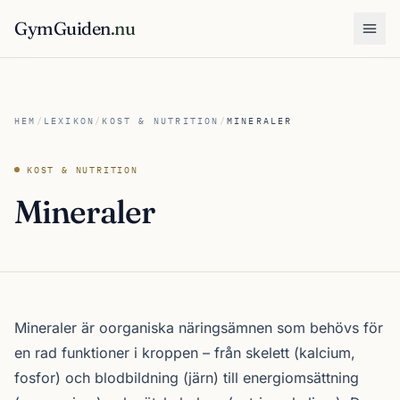
GymGuiden
.nu
Öpp
HEM
/
LEXIKON
/
KOST & NUTRITION
/
MINERALER
KOST & NUTRITION
Mineraler
Mineraler är oorganiska näringsämnen som behövs för
en rad funktioner i kroppen – från skelett (kalcium,
fosfor) och blodbildning (järn) till energiomsättning