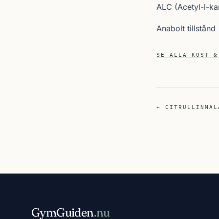
ALC (Acetyl-l-kar
Anabolt tillstånd
SE ALLA KOST &
← CITRULLINMAL
GymGuiden
.nu