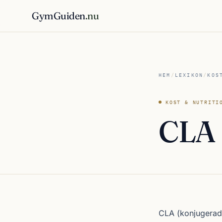
GymGuiden
.nu
HEM
/
LEXIKON
/
KOS
KOST & NUTRITI
CLA
CLA (konjugerad l