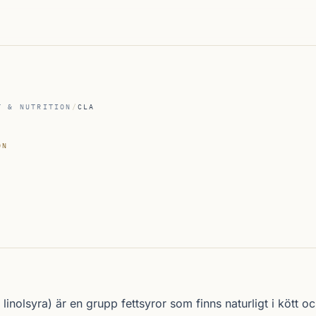
T & NUTRITION
/
CLA
ON
inolsyra) är en grupp fettsyror som finns naturligt i kött o