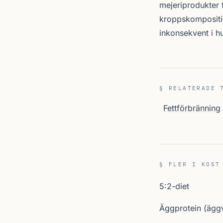
mejeriprodukter 
kroppskompositio
inkonsekvent i h
§ RELATERADE 
Fettförbränning
§ FLER I KOST
5:2-diet
Äggprotein (äggv