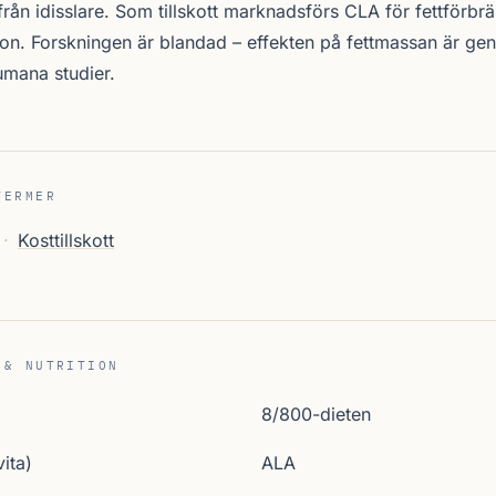
från idisslare. Som tillskott marknadsförs CLA för fettförbr
n. Forskningen är blandad – effekten på fettmassan är gener
umana studier.
TERMER
·
Kosttillskott
 & NUTRITION
8/800-dieten
ita)
ALA