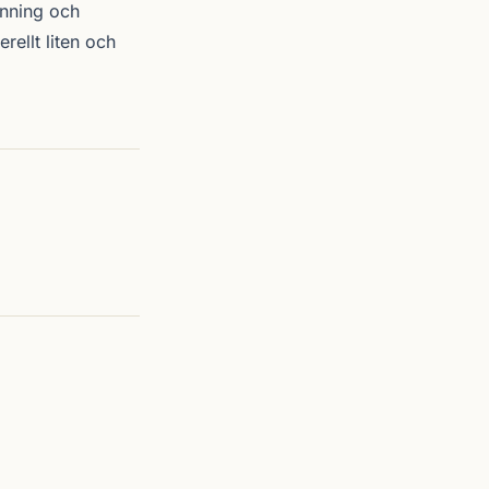
änning och
ellt liten och