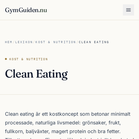
GymGuiden
.nu
Öpp
HEM
/
LEXIKON
/
KOST & NUTRITION
/
CLEAN EATING
KOST & NUTRITION
Clean Eating
Clean eating är ett kostkoncept som betonar minimalt
processade, naturliga livsmedel: grönsaker, frukt,
fullkorn, baljväxter, magert protein och bra fetter.