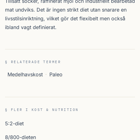
Tillsatt socker, raffinerat mjöl och industriellt bearbetad
mat undviks. Det är ingen strikt diet utan snarare en
livsstilsinriktning, vilket gör det flexibelt men också
ibland vagt definierat.
§ RELATERADE TERMER
Medelhavskost
·
Paleo
§ FLER I KOST & NUTRITION
5:2-diet
8/800-dieten