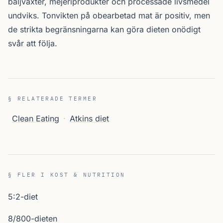
baljväxter, mejeriprodukter och processade livsmedel
undviks. Tonvikten på obearbetad mat är positiv, men
de strikta begränsningarna kan göra dieten onödigt
svår att följa.
§ RELATERADE TERMER
Clean Eating
·
Atkins diet
§ FLER I KOST & NUTRITION
5:2-diet
8/800-dieten