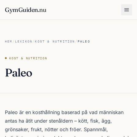
GymGuiden
.nu
Öpp
HEM
/
LEXIKON
/
KOST & NUTRITION
/
PALEO
KOST & NUTRITION
Paleo
Paleo är en kosthållning baserad på vad människan
antas ha ätit under stenåldern – kött, fisk, ägg,
grönsaker, frukt, nötter och fröer. Spannmål,