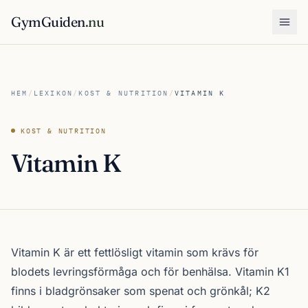
GymGuiden
.nu
Öpp
HEM
/
LEXIKON
/
KOST & NUTRITION
/
VITAMIN K
KOST & NUTRITION
Vitamin K
Vitamin K är ett fettlösligt vitamin som krävs för
blodets levringsförmåga och för benhälsa. Vitamin K1
finns i bladgrönsaker som spenat och grönkål; K2