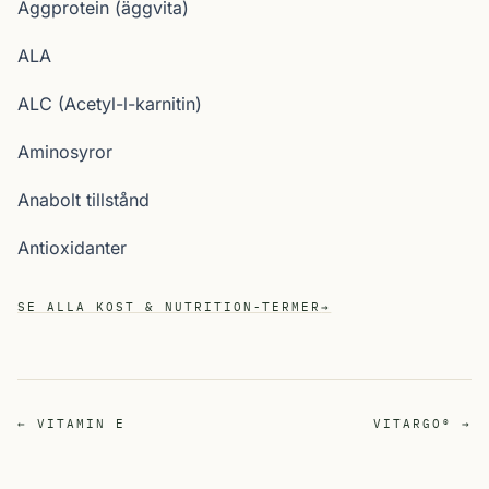
Äggprotein (äggvita)
ALA
ALC (Acetyl-l-karnitin)
Aminosyror
Anabolt tillstånd
Antioxidanter
SE ALLA KOST & NUTRITION-TERMER
→
← VITAMIN E
VITARGO® →