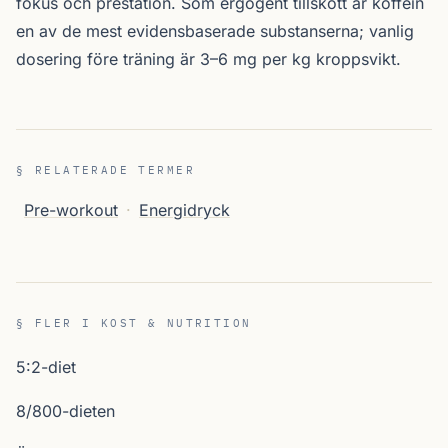
fokus och prestation. Som ergogent tillskott är koffein
en av de mest evidensbaserade substanserna; vanlig
dosering före träning är 3–6 mg per kg kroppsvikt.
§ RELATERADE TERMER
Pre-workout
·
Energidryck
§ FLER I KOST & NUTRITION
5:2-diet
8/800-dieten