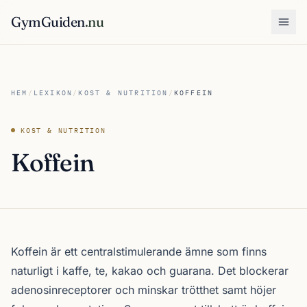
GymGuiden
.nu
Öpp
HEM
/
LEXIKON
/
KOST & NUTRITION
/
KOFFEIN
KOST & NUTRITION
Koffein
Koffein är ett centralstimulerande ämne som finns
naturligt i kaffe, te, kakao och guarana. Det blockerar
adenosinreceptorer och minskar trötthet samt höjer