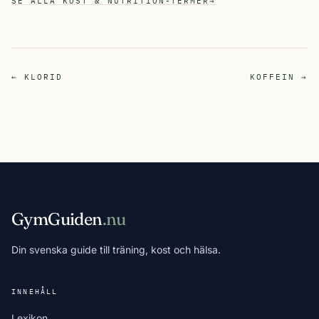
SE ALLA KOST & NUTRITION-TERMER
→
← KLORID
KOFFEIN →
GymGuiden
.nu
Din svenska guide till träning, kost och hälsa.
INNEHÅLL
Lexikon