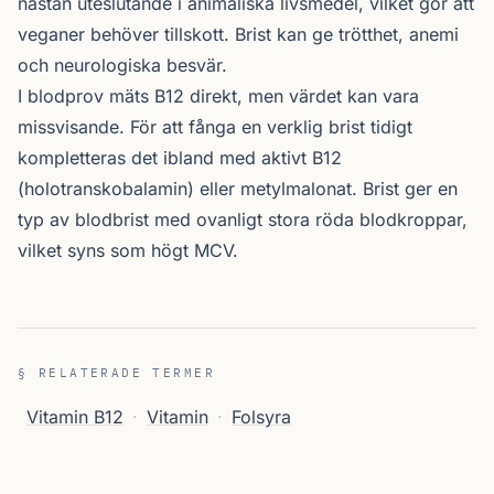
nästan uteslutande i animaliska livsmedel, vilket gör att
veganer behöver tillskott. Brist kan ge trötthet, anemi
och neurologiska besvär.
I blodprov mäts B12 direkt, men värdet kan vara
missvisande. För att fånga en verklig brist tidigt
kompletteras det ibland med aktivt B12
(holotranskobalamin) eller metylmalonat. Brist ger en
typ av blodbrist med ovanligt stora röda blodkroppar,
vilket syns som högt MCV.
§ RELATERADE TERMER
Vitamin B12
·
Vitamin
·
Folsyra