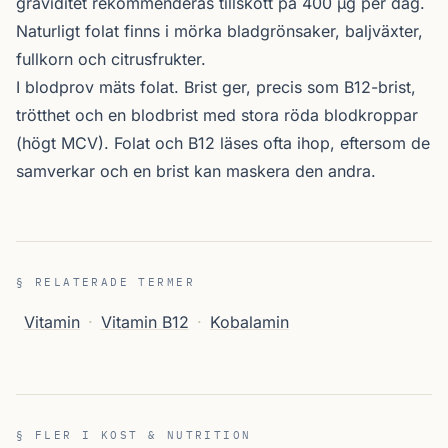
graviditet rekommenderas tillskott på 400 µg per dag.
Naturligt folat finns i mörka bladgrönsaker, baljväxter,
fullkorn och citrusfrukter.
I blodprov mäts folat. Brist ger, precis som B12-brist,
trötthet och en blodbrist med stora röda blodkroppar
(högt MCV). Folat och B12 läses ofta ihop, eftersom de
samverkar och en brist kan maskera den andra.
§ RELATERADE TERMER
Vitamin
·
Vitamin B12
·
Kobalamin
§ FLER I KOST & NUTRITION