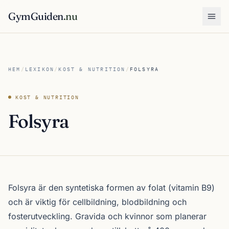
GymGuiden
.nu
Öpp
HEM
/
LEXIKON
/
KOST & NUTRITION
/
FOLSYRA
KOST & NUTRITION
Folsyra
Folsyra är den syntetiska formen av folat (vitamin B9)
och är viktig för cellbildning, blodbildning och
fosterutveckling. Gravida och kvinnor som planerar