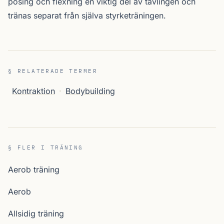
posing och flexning en viktig del av tävlingen och
tränas separat från själva styrketräningen.
§ RELATERADE TERMER
Kontraktion
·
Bodybuilding
§ FLER I TRÄNING
Aerob träning
Aerob
Allsidig träning