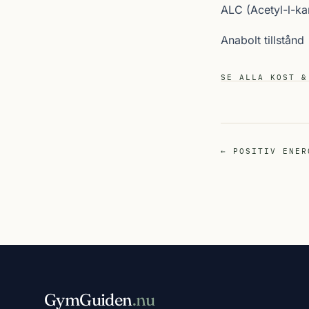
ALC (Acetyl-l-kar
Anabolt tillstånd
SE ALLA KOST &
← POSITIV ENER
GymGuiden
.nu