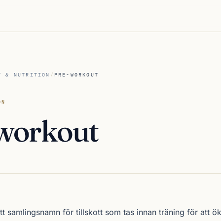
T & NUTRITION
/
PRE-WORKOUT
ON
workout
t samlingsnamn för tillskott som tas innan träning för att ök