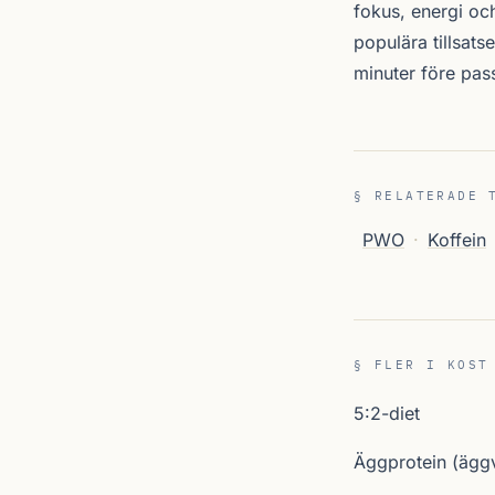
fokus, energi oc
populära tillsatse
minuter före pas
§ RELATERADE 
PWO
·
Koffein
§ FLER I KOST
5:2-diet
Äggprotein (äggv