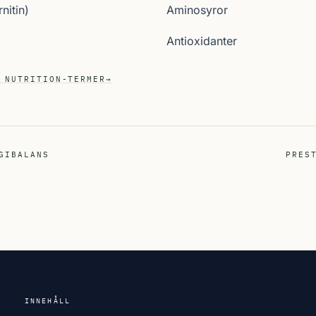
nitin)
Aminosyror
Antioxidanter
 NUTRITION-TERMER
→
GIBALANS
PRES
INNEHÅLL