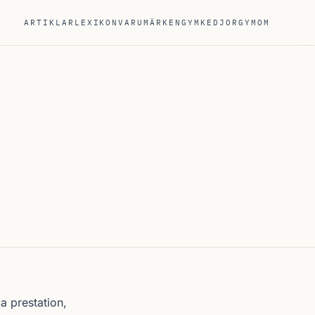
ARTIKLAR
LEXIKON
VARUMÄRKEN
GYMKEDJOR
GYM
OM
a prestation,