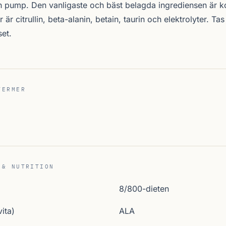
h pump. Den vanligaste och bäst belagda ingrediensen är k
r är citrullin, beta-alanin, betain, taurin och elektrolyter. T
set.
TERMER
 & NUTRITION
8/800-dieten
ita)
ALA