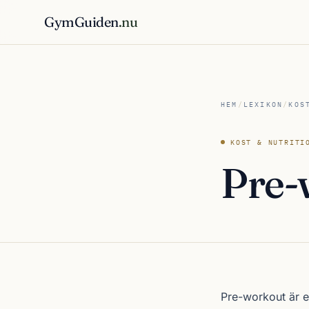
GymGuiden
.nu
HEM
/
LEXIKON
/
KOS
KOST & NUTRITI
Pre-
Pre-workout är et