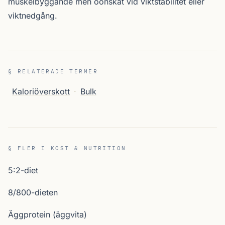
muskelbyggande men oönskat vid viktstabilitet eller
viktnedgång.
§ RELATERADE TERMER
Kaloriöverskott
·
Bulk
§ FLER I KOST & NUTRITION
5:2-diet
8/800-dieten
Äggprotein (äggvita)