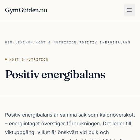
GymGuiden
.nu
Öpp
HEM
/
LEXIKON
/
KOST & NUTRITION
/
POSITIV ENERGIBALANS
KOST & NUTRITION
Positiv energibalans
Positiv energibalans är samma sak som kaloriöverskott
– energiintaget överstiger förbrukningen. Det leder till
viktuppgång, vilket är önskvärt vid bulk och