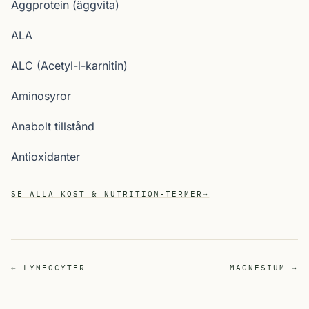
Äggprotein (äggvita)
ALA
ALC (Acetyl-l-karnitin)
Aminosyror
Anabolt tillstånd
Antioxidanter
SE ALLA KOST & NUTRITION-TERMER
→
← LYMFOCYTER
MAGNESIUM →