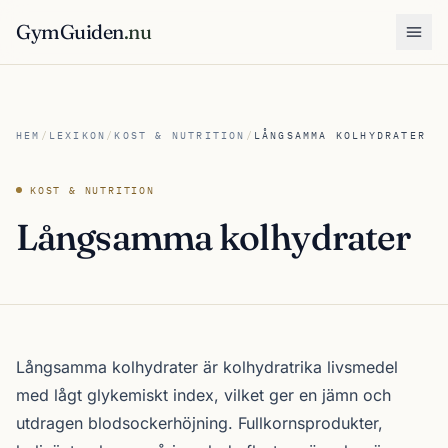
GymGuiden
.nu
Öpp
HEM
/
LEXIKON
/
KOST & NUTRITION
/
LÅNGSAMMA KOLHYDRATER
KOST & NUTRITION
Långsamma kolhydrater
Långsamma kolhydrater är kolhydratrika livsmedel
med lågt glykemiskt index, vilket ger en jämn och
utdragen blodsockerhöjning. Fullkornsprodukter,