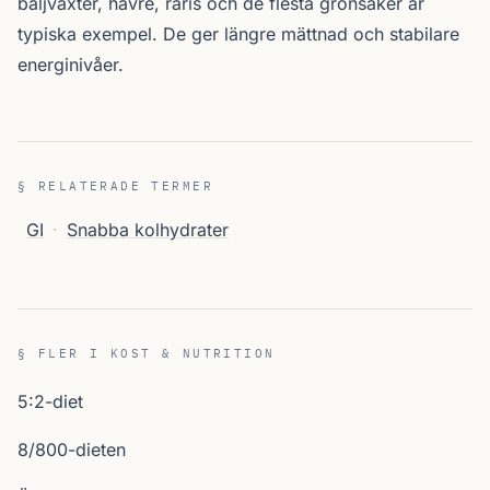
baljväxter, havre, råris och de flesta grönsaker är
typiska exempel. De ger längre mättnad och stabilare
energinivåer.
§ RELATERADE TERMER
GI
·
Snabba kolhydrater
§ FLER I KOST & NUTRITION
5:2-diet
8/800-dieten