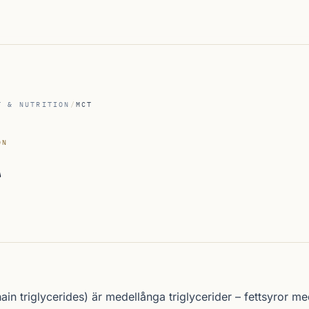
T & NUTRITION
/
MCT
ON
T
n triglycerides) är medellånga triglycerider – fettsyror m