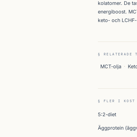
kolatomer. De ta
energiboost. MCT
keto- och LCHF-
§ RELATERADE 
MCT-olja
·
Ket
§ FLER I KOST
5:2-diet
Äggprotein (äggv