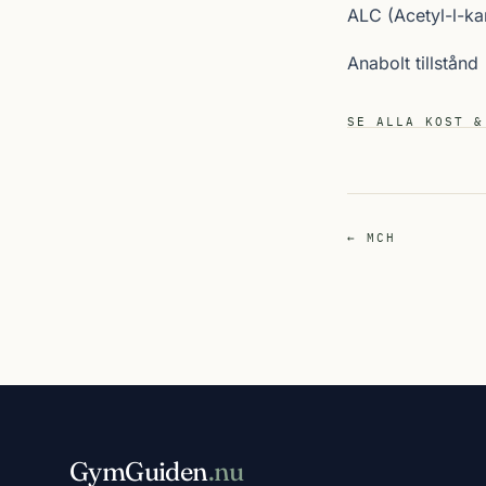
ALC (Acetyl-l-kar
Anabolt tillstånd
SE ALLA KOST &
← MCH
GymGuiden
.nu