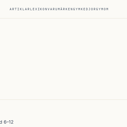
ARTIKLAR
LEXIKON
VARUMÄRKEN
GYMKEDJOR
GYM
OM
ed 6–12