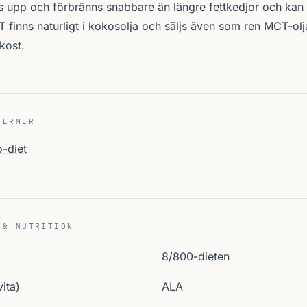
s upp och förbränns snabbare än längre fettkedjor och kan 
 finns naturligt i kokosolja och säljs även som ren MCT-olja
kost.
TERMER
o-diet
 & NUTRITION
8/800-dieten
ita)
ALA