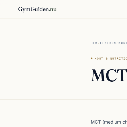
GymGuiden
.nu
HEM
/
LEXIKON
/
KOS
KOST & NUTRITI
MC
MCT (medium chai