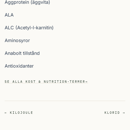
Äggprotein (äggvita)
ALA
ALC (Acetyl-l-karnitin)
Aminosyror
Anabolt tillstånd
Antioxidanter
SE ALLA KOST & NUTRITION-TERMER
→
← KILOJOULE
KLORID →