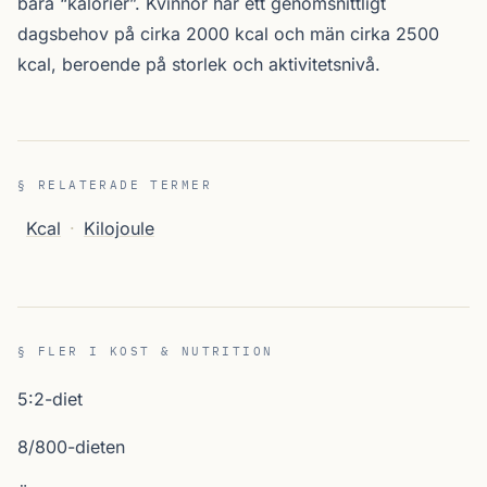
bara “kalorier”. Kvinnor har ett genomsnittligt
dagsbehov på cirka 2000 kcal och män cirka 2500
kcal, beroende på storlek och aktivitetsnivå.
§ RELATERADE TERMER
Kcal
·
Kilojoule
§ FLER I KOST & NUTRITION
5:2-diet
8/800-dieten