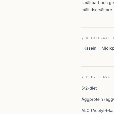
smältbart och ger
måltidsersättare
§ RELATERADE 
Kasein
·
Mjölkp
§ FLER I KOST
5:2-diet
Äggprotein (äggv
ALC (Acetyl-l-kar