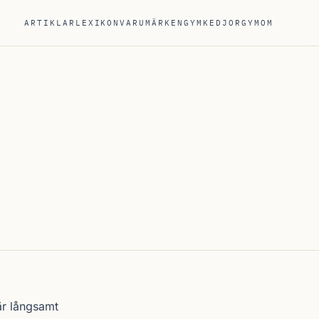
ARTIKLAR
LEXIKON
VARUMÄRKEN
GYMKEDJOR
GYM
OM
är långsamt