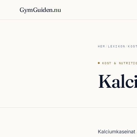
GymGuiden
.nu
HEM
/
LEXIKON
/
KOS
KOST & NUTRITI
Kalc
Kalciumkaseinat ä