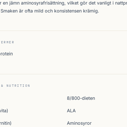
 en jämn aminosyrafrisättning, vilket gör det vanligt i nattp
. Smaken är ofta mild och konsistensen krämig.
TERMER
rotein
 & NUTRITION
8/800-dieten
ita)
ALA
nitin)
Aminosyror