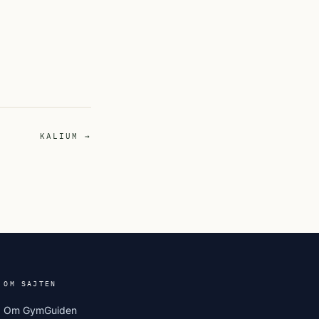
KALIUM →
OM SAJTEN
Om GymGuiden