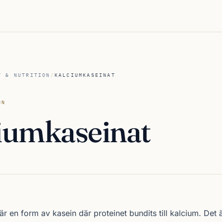
T & NUTRITION
/
KALCIUMKASEINAT
ON
iumkaseinat
r en form av kasein där proteinet bundits till kalcium. Det 