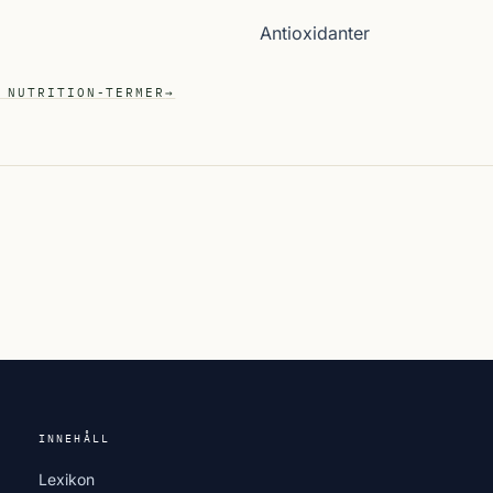
Antioxidanter
 NUTRITION-TERMER
→
INNEHÅLL
Lexikon