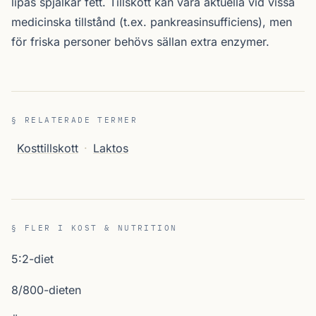
lipas spjälkar fett. Tillskott kan vara aktuella vid vissa
medicinska tillstånd (t.ex. pankreasinsufficiens), men
för friska personer behövs sällan extra enzymer.
§ RELATERADE TERMER
Kosttillskott
·
Laktos
§ FLER I KOST & NUTRITION
5:2-diet
8/800-dieten