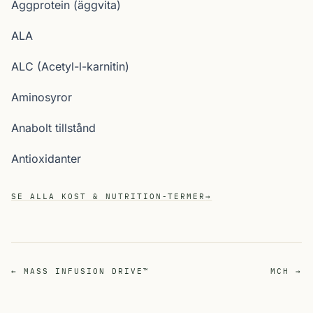
Äggprotein (äggvita)
ALA
ALC (Acetyl-l-karnitin)
Aminosyror
Anabolt tillstånd
Antioxidanter
SE ALLA KOST & NUTRITION-TERMER
→
← MASS INFUSION DRIVE™
MCH →