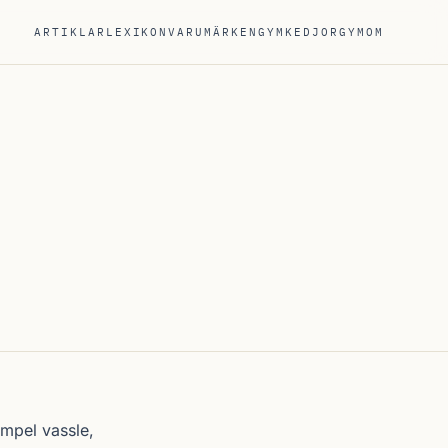
ARTIKLAR
LEXIKON
VARUMÄRKEN
GYMKEDJOR
GYM
OM
xempel vassle,