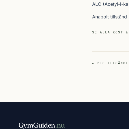
ALC (Acetyl-l-kar
Anabolt tillstånd
SE ALLA KOST &
← BIOTILLGÄNGL
GymGuiden
.nu