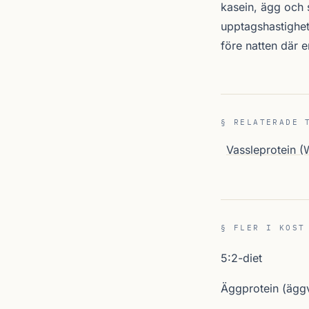
kasein, ägg och 
upptagshastighet
före natten där 
§ RELATERADE 
Vassleprotein 
§ FLER I KOST
5:2-diet
Äggprotein (äggv