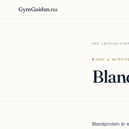
GymGuiden
.nu
HEM
/
LEXIKON
/
KOS
KOST & NUTRITI
Blan
Blandprotein är e