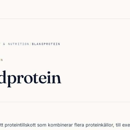
T & NUTRITION
/
BLANDPROTEIN
ON
dprotein
tt proteintillskott som kombinerar flera proteinkällor, till e