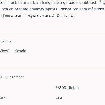
soja. Tanken är att blandningen ska ge både snabb och lå
 och en bredare aminosyraprofil. Passar bra som måltidsers
en jämnare aminosyraleverans är önskvärd.
TERMER
(Whey)
·
Kasein
 & NUTRITION
8/800-dieten
ita)
ALA