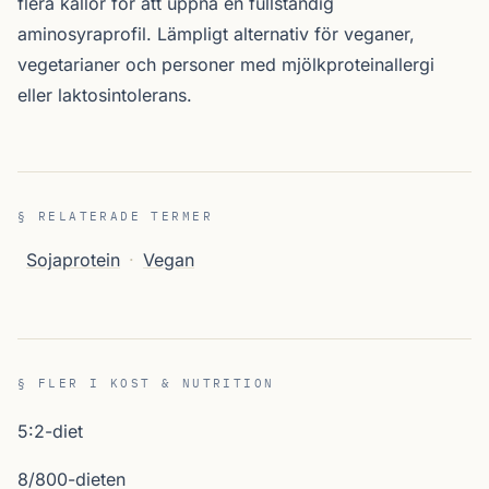
flera källor för att uppnå en fullständig
aminosyraprofil. Lämpligt alternativ för veganer,
vegetarianer och personer med mjölkproteinallergi
eller laktosintolerans.
§ RELATERADE TERMER
Sojaprotein
·
Vegan
§ FLER I KOST & NUTRITION
5:2-diet
8/800-dieten