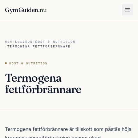
GymGuiden
.nu
Öpp
HEM
/
LEXIKON
/
KOST & NUTRITION
/
TERMOGENA FETTFÖRBRÄNNARE
KOST & NUTRITION
Termogena
fettförbrännare
Termogena fettförbrännare är tillskott som påstås höja
kroppens energiförbrukning genom ökad