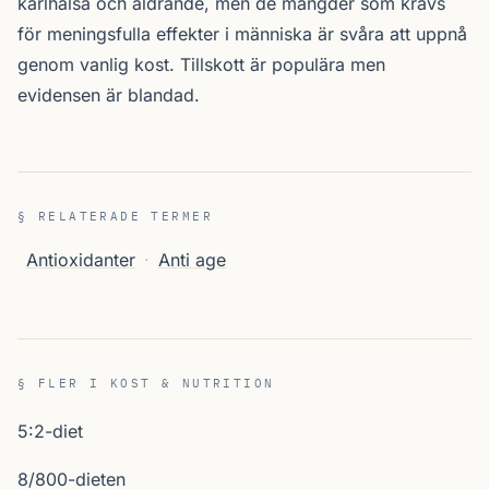
kärlhälsa och åldrande, men de mängder som krävs
för meningsfulla effekter i människa är svåra att uppnå
genom vanlig kost. Tillskott är populära men
evidensen är blandad.
§ RELATERADE TERMER
Antioxidanter
·
Anti age
§ FLER I KOST & NUTRITION
5:2-diet
8/800-dieten