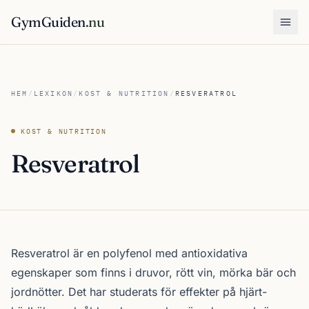
GymGuiden
.nu
Öpp
HEM
/
LEXIKON
/
KOST & NUTRITION
/
RESVERATROL
KOST & NUTRITION
Resveratrol
Resveratrol är en polyfenol med antioxidativa
egenskaper som finns i druvor, rött vin, mörka bär och
jordnötter. Det har studerats för effekter på hjärt-