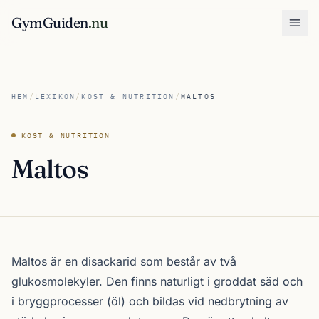
GymGuiden
.nu
Öpp
HEM
/
LEXIKON
/
KOST & NUTRITION
/
MALTOS
KOST & NUTRITION
Maltos
Maltos är en disackarid som består av två
glukosmolekyler. Den finns naturligt i groddat säd och
i bryggprocesser (öl) och bildas vid nedbrytning av