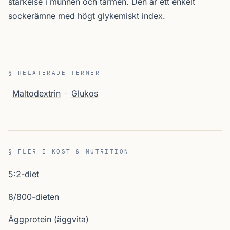
stärkelse i munnen och tarmen. Den är ett enkelt
sockerämne med högt glykemiskt index.
§ RELATERADE TERMER
Maltodextrin
·
Glukos
§ FLER I KOST & NUTRITION
5:2-diet
8/800-dieten
Äggprotein (äggvita)