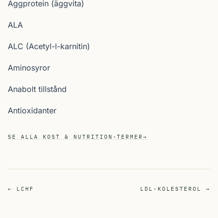
Äggprotein (äggvita)
ALA
ALC (Acetyl-l-karnitin)
Aminosyror
Anabolt tillstånd
Antioxidanter
SE ALLA KOST & NUTRITION-TERMER
→
← LCHF
LDL-KOLESTEROL →