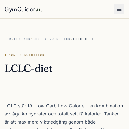
GymGuiden
.nu
Öpp
HEM
/
LEXIKON
/
KOST & NUTRITION
/
LCLC-DIET
KOST & NUTRITION
LCLC-diet
LCLC står för Low Carb Low Calorie – en kombination
av låga kolhydrater och totalt sett få kalorier. Tanken
är att maximera viktnedgång genom både