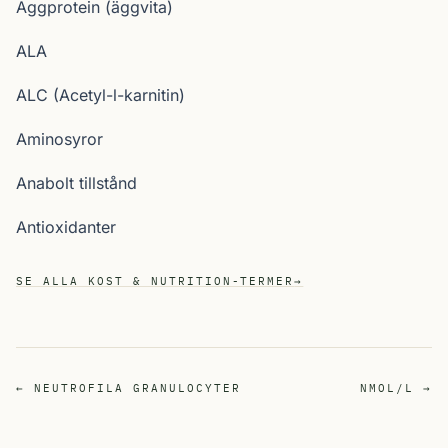
Äggprotein (äggvita)
ALA
ALC (Acetyl-l-karnitin)
Aminosyror
Anabolt tillstånd
Antioxidanter
SE ALLA KOST & NUTRITION-TERMER
→
← NEUTROFILA GRANULOCYTER
NMOL/L →