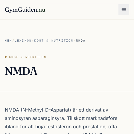
GymGuiden
.nu
Öpp
HEM
/
LEXIKON
/
KOST & NUTRITION
/
NMDA
KOST & NUTRITION
NMDA
NMDA (N-Methyl-D-Aspartat) är ett derivat av
aminosyran asparaginsyra. Tillskott marknadsförs
ibland för att höja testosteron och prestation, ofta