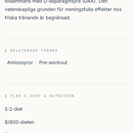
tillsammans med D-asparaginsyra (DAA). Den
vetenskapliga grunden för meningsfulla effekter hos
friska tränande är begränsad.
§ RELATERADE TERMER
Aminosyror
·
Pre-workout
§ FLER I KOST & NUTRITION
5:2-diet
8/800-dieten