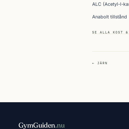
ALC (Acetyl-l-kar
Anabolt tillstånd
SE ALLA KOST &
← JÄRN
GymGuiden
.nu