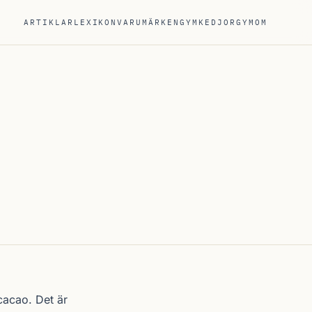
ARTIKLAR
LEXIKON
VARUMÄRKEN
GYMKEDJOR
GYM
OM
cacao. Det är