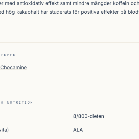
der med antioxidativ effekt samt mindre mängder koffein oc
 hög kakaohalt har studerats för positiva effekter på blod
TERMER
Chocamine
 & NUTRITION
8/800-dieten
ita)
ALA