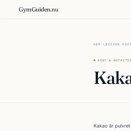
GymGuiden
.nu
HEM
/
LEXIKON
/
KOS
KOST & NUTRITI
Kak
Kakao är pulvre