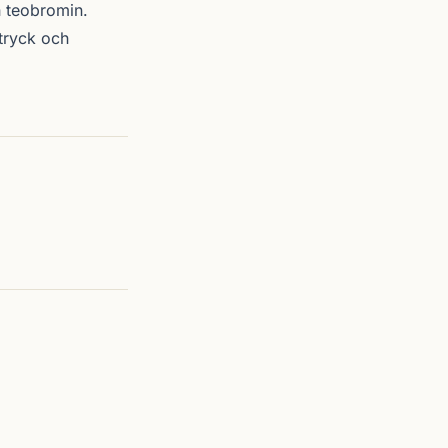
h teobromin.
tryck och