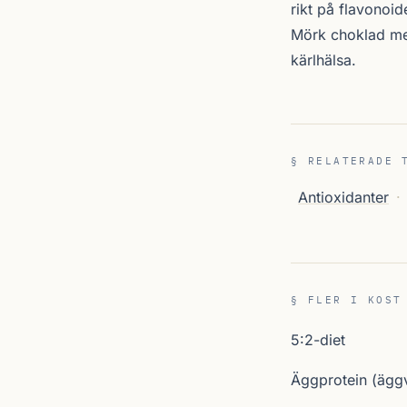
rikt på flavonoi
Mörk choklad med
kärlhälsa.
§ RELATERADE 
Antioxidanter
·
§ FLER I KOST
5:2-diet
Äggprotein (äggv