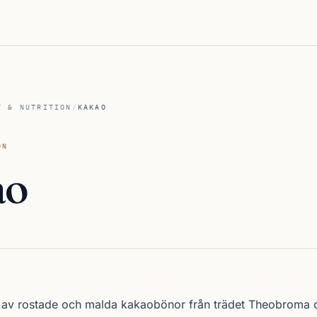
T & NUTRITION
/
KAKAO
ON
ao
t av rostade och malda kakaobönor från trädet Theobroma 