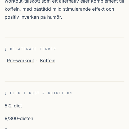
workout-tillskott som ett alternativ eller komplement till
koffein, med påstådd mild stimulerande effekt och
positiv inverkan på humör.
§ RELATERADE TERMER
Pre-workout
·
Koffein
§ FLER I KOST & NUTRITION
5:2-diet
8/800-dieten