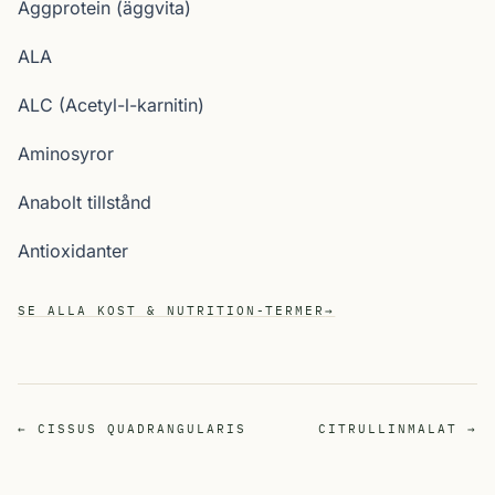
Äggprotein (äggvita)
ALA
ALC (Acetyl-l-karnitin)
Aminosyror
Anabolt tillstånd
Antioxidanter
SE ALLA KOST & NUTRITION-TERMER
→
← CISSUS QUADRANGULARIS
CITRULLINMALAT →