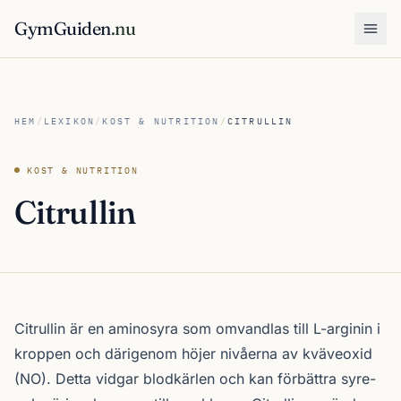
GymGuiden
.nu
Öpp
HEM
/
LEXIKON
/
KOST & NUTRITION
/
CITRULLIN
KOST & NUTRITION
Citrullin
Citrullin är en aminosyra som omvandlas till L-arginin i
kroppen och därigenom höjer nivåerna av kväveoxid
(NO). Detta vidgar blodkärlen och kan förbättra syre-