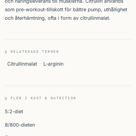
och näringsleverans till musklerna. Citrullin används
som pre-workout-tillskott för bättre pump, uthållighet
och återhämtning, ofta i form av citrullinmalat.
§ RELATERADE TERMER
Citrullinmalat
·
L-arginin
§ FLER I KOST & NUTRITION
5:2-diet
8/800-dieten