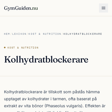
GymGuiden
.nu
Öpp
HEM
/
LEXIKON
/
KOST & NUTRITION
/
KOLHYDRATBLOCKERARE
KOST & NUTRITION
Kolhydratblockerare
Kolhydratblockerare är tillskott som påstås hämma
upptaget av kolhydrater i tarmen, ofta baserat på
extrakt av vita bönor (Phaseolus vulgaris). Effekten är