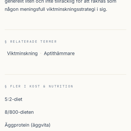
generellt liten och inte tillräcklig för att räknas som
någon meningsfull viktminskningsstrategi i sig.
§ RELATERADE TERMER
Viktminskning
·
Aptithämmare
§ FLER I KOST & NUTRITION
5:2-diet
8/800-dieten
Äggprotein (äggvita)