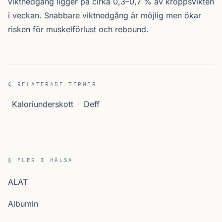
viktnedgång ligger på cirka 0,3–0,7 % av kroppsvikten
i veckan. Snabbare viktnedgång är möjlig men ökar
risken för muskelförlust och rebound.
§ RELATERADE TERMER
Kaloriunderskott
·
Deff
§ FLER I HÄLSA
ALAT
Albumin