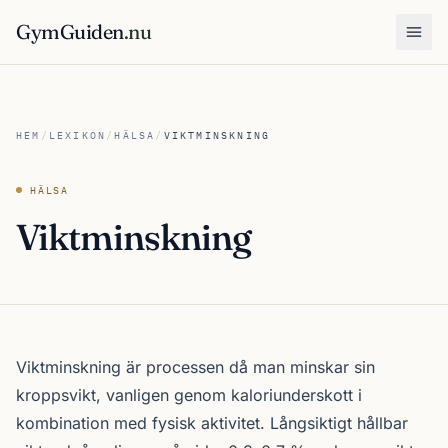
GymGuiden
.nu
Öpp
HEM
/
LEXIKON
/
HÄLSA
/
VIKTMINSKNING
HÄLSA
Viktminskning
Viktminskning är processen då man minskar sin
kroppsvikt, vanligen genom kaloriunderskott i
kombination med fysisk aktivitet. Långsiktigt hållbar