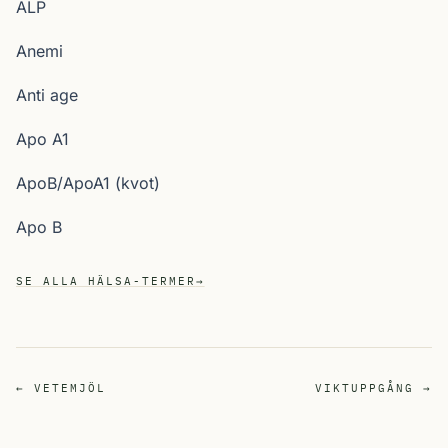
ALP
Anemi
Anti age
Apo A1
ApoB/ApoA1 (kvot)
Apo B
SE ALLA HÄLSA-TERMER
→
← VETEMJÖL
VIKTUPPGÅNG →