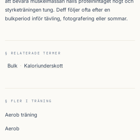
att bevara muskelmassan hålls proteinintaget högt och
styrketräningen tung. Deff följer ofta efter en
bulkperiod inför tävling, fotografering eller sommar.
§ RELATERADE TERMER
Bulk
·
Kaloriunderskott
§ FLER I TRÄNING
Aerob träning
Aerob