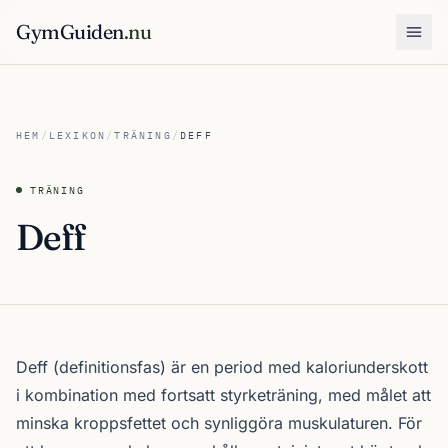
GymGuiden
.nu
Öpp
HEM
/
LEXIKON
/
TRÄNING
/
DEFF
TRÄNING
Deff
Deff (definitionsfas) är en period med kaloriunderskott
i kombination med fortsatt styrketräning, med målet att
minska kroppsfettet och synliggöra muskulaturen. För