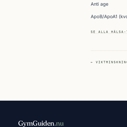
Anti age
ApoB/ApoA1 (kvo
SE ALLA HÄLSA-
← VIKTMINSKNIN
GymGuiden
.nu