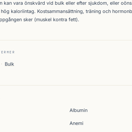
n kan vara önskvärd vid bulk eller efter sjukdom, eller oön
ch hög kaloriintag. Kostsammansättning, träning och hormonb
uppgången sker (muskel kontra fett).
TERMER
·
Bulk
A
Albumin
Anemi