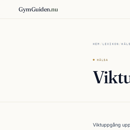
GymGuiden
.nu
HEM
/
LEXIKON
/
HÄL
HÄLSA
Vikt
Viktuppgång uppst