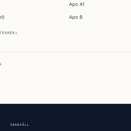
Apo A1
t)
Apo B
TERMER
→
G
INNEHÅLL