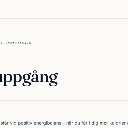
SA
/
VIKTUPPGÅNG
uppgång
år vid positiv energibalans – när du får i dig mer kalorier