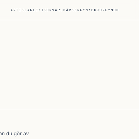
ARTIKLAR
LEXIKON
VARUMÄRKEN
GYMKEDJOR
GYM
OM
 än du gör av