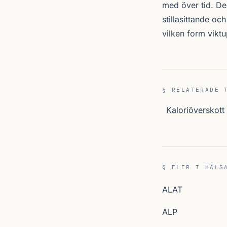
med över tid. De
stillasittande o
vilken form vikt
§ RELATERADE 
Kaloriöverskott
§ FLER I HÄLS
ALAT
ALP