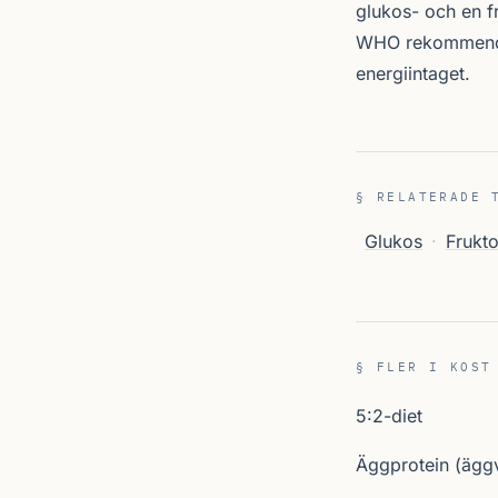
glukos- och en f
WHO rekommendera
energiintaget.
§ RELATERADE 
Glukos
·
Frukt
§ FLER I KOST
5:2-diet
Äggprotein (äggv