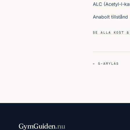
ALC (Acetyl-l-kar
Anabolt tillstånd
SE ALLA KOST &
← S-AMYLAS
GymGuiden
.nu