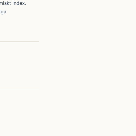
miskt index.
iga