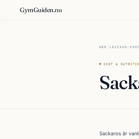
GymGuiden
.nu
HEM
/
LEXIKON
/
KOS
KOST & NUTRITI
Sack
Sackaros är vanli