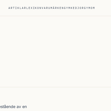
ARTIKLAR
LEXIKON
VARUMÄRKEN
GYMKEDJOR
GYM
OM
bestående av en