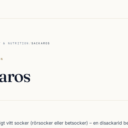
T & NUTRITION
/
SACKAROS
ON
aros
gt vitt socker (rörsocker eller betsocker) – en disackarid 