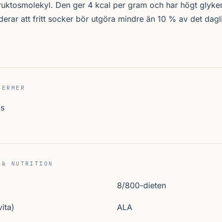
ruktosmolekyl. Den ger 4 kcal per gram och har högt glyke
r att fritt socker bör utgöra mindre än 10 % av det dagl
TERMER
os
 & NUTRITION
8/800-dieten
ita)
ALA