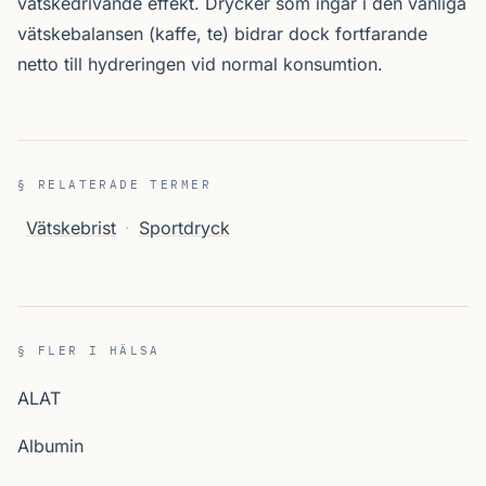
vätskedrivande effekt. Drycker som ingår i den vanliga
vätskebalansen (kaffe, te) bidrar dock fortfarande
netto till hydreringen vid normal konsumtion.
§ RELATERADE TERMER
Vätskebrist
·
Sportdryck
§ FLER I HÄLSA
ALAT
Albumin