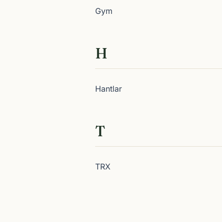
Gym
H
Hantlar
T
TRX