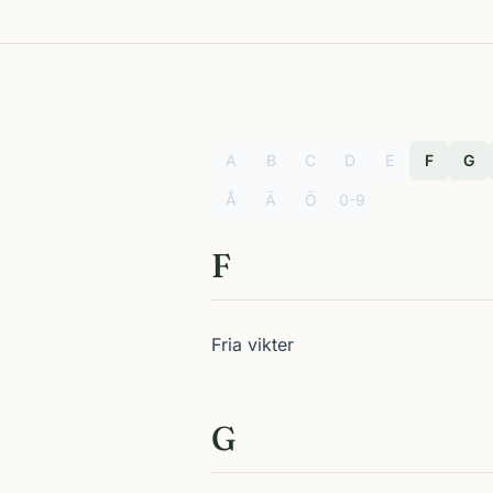
A
B
C
D
E
F
G
Å
Ä
Ö
0-9
F
Fria vikter
G