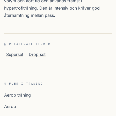
volym och kort tid och används främst i
hypertrofiträning. Den är intensiv och kräver god
återhämtning mellan pass.
§ RELATERADE TERMER
Superset
·
Drop set
§ FLER I TRÄNING
Aerob träning
Aerob