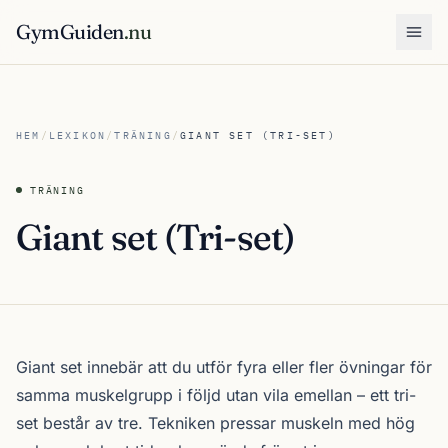
GymGuiden
.nu
Öpp
HEM
/
LEXIKON
/
TRÄNING
/
GIANT SET (TRI-SET)
TRÄNING
Giant set (Tri-set)
Giant set innebär att du utför fyra eller fler övningar för
samma muskelgrupp i följd utan vila emellan – ett tri-
set består av tre. Tekniken pressar muskeln med hög