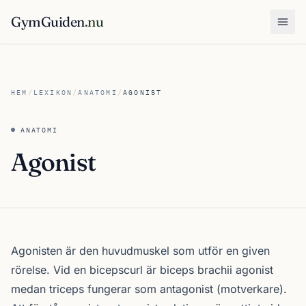
GymGuiden
.nu
Öpp
HEM
/
LEXIKON
/
ANATOMI
/
AGONIST
ANATOMI
Agonist
Agonisten är den huvudmuskel som utför en given
rörelse. Vid en bicepscurl är biceps brachii agonist
medan triceps fungerar som antagonist (motverkare).