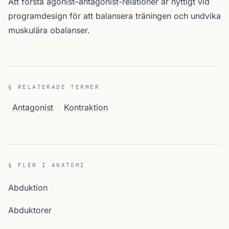
Att förstå agonist–antagonist-relationer är nyttigt vid
programdesign för att balansera träningen och undvika
muskulära obalanser.
§ RELATERADE TERMER
Antagonist
·
Kontraktion
§ FLER I ANATOMI
Abduktion
Abduktorer