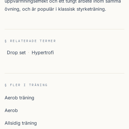
uppvärmningseffekt och ett tungt arbete inom samma
övning, och är populär i klassisk styrketräning.
§ RELATERADE TERMER
Drop set
·
Hypertrofi
§ FLER I TRÄNING
Aerob träning
Aerob
Allsidig träning