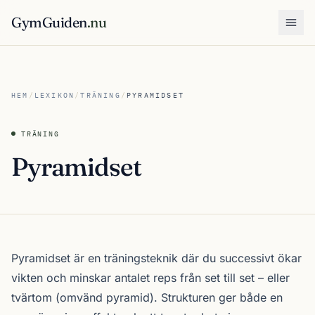
GymGuiden
.nu
Öpp
HEM
/
LEXIKON
/
TRÄNING
/
PYRAMIDSET
TRÄNING
Pyramidset
Pyramidset är en träningsteknik där du successivt ökar
vikten och minskar antalet reps från set till set – eller
tvärtom (omvänd pyramid). Strukturen ger både en