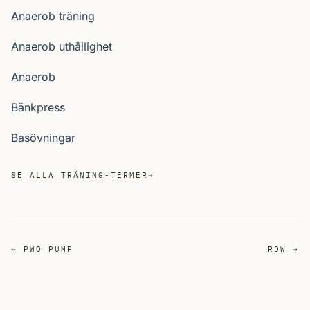
Anaerob träning
Anaerob uthållighet
Anaerob
Bänkpress
Basövningar
SE ALLA TRÄNING-TERMER
→
← PWO PUMP
RDW →