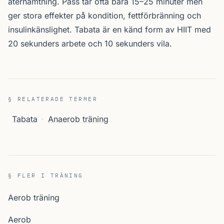
återhämtning. Pass tar ofta bara 15–25 minuter men
ger stora effekter på kondition, fettförbränning och
insulinkänslighet. Tabata är en känd form av HIIT med
20 sekunders arbete och 10 sekunders vila.
§ RELATERADE TERMER
Tabata
·
Anaerob träning
§ FLER I TRÄNING
Aerob träning
Aerob